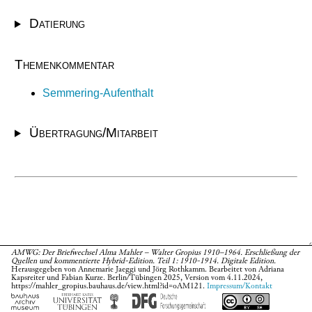
Datierung
Themenkommentar
Semmering-Aufenthalt
Übertragung/Mitarbeit
AMWG: Der Briefwechsel Alma Mahler – Walter Gropius 1910–1964. Erschließung der
Quellen und kommentierte Hybrid-Edition. Teil 1: 1910-1914. Digitale Edition.
Herausgegeben von Annemarie Jaeggi und Jörg Rothkamm. Bearbeitet von Adriana
Kapsreiter und Fabian Kurze. Berlin/Tübingen 2025, Version vom 4.11.2024,
https://mahler_gropius.bauhaus.de/view.html?id=oAM121.
Impressum/Kontakt