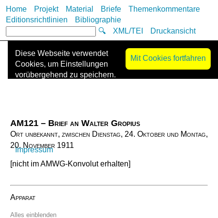
Home
Projekt
Material
Briefe
Themenkommentare
Editionsrichtlinien
Bibliographie
🔍
XML/TEI
Druckansicht
Diese Webseite verwendet
Mit Cookies fortfahren
Cookies, um Einstellungen
vorübergehend zu speichern.
Es werden keine Cookies zur
Nachverfolgung („Tracking-
Cookies“) eingesetzt oder
Informationen mit Dritten
AM121 – Brief an Walter Gropius
geteilt. Die Kontaktdaten des
Ort unbekannt, zwischen Dienstag, 24. Oktober und Montag,
Anbieters finden Sie im
20. November 1911
Impressum
.
[nicht im AMWG-Konvolut erhalten]
Apparat
Alles einblenden